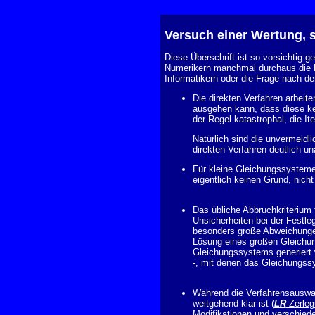
Versuch einer Wertung, 
Diese Überschrift ist so vorsichtig g
Numerikern manchmal durchaus die F
Informatikern oder die Frage nach d
Die direkten Verfahren arbeite
ausgehen kann, dass diese kei
der Regel katastrophal, die It
Natürlich sind die unvermeidl
direkten Verfahren deutlich u
Für kleine Gleichungssysteme
eigentlich keinen Grund, nicht
Das übliche Abbruchkriterium f
Unsicherheiten bei der Festle
besonders große Abweichungen
Lösung eines großen Gleichung
Gleichungssystems generiert
-, mit denen das Gleichungss
Während die Verfahrensauswahl
weitgehend klar ist (
LR
-Zerle
Modifikationen und verschiede