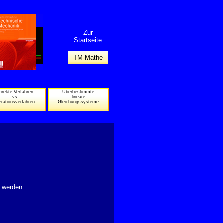
Zur
Startseite
TM-Mathe
irekte Verfahren
Überbestimmte
vs.
lineare
terationsverfahren
Gleichungssysteme
 werden: