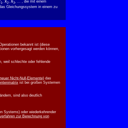
x
x
x
,
,
, ... , die mit einem
1
2
3
as Gleichungssystem in einem zu
Operationen bekannt ist (diese
rationen vorhergesagt werden können,
n, weil schlechte oder fehlende
 neuer Nicht-Null-Elemente)
das
entenmatrix
ist bei großen Systemen
ändern, sind also deutlich
en Systems) oder wiederkehrender
sverfahren zur Berechnung von