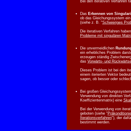
Bei den iterativen Verfahren f
Das
Erkennen von Singulari
ob das Gleichungssystem ein si
(siehe z. B. "
Schwieriges Prob
Die iterativen Verfahren haben
Probleme mit singulären Matri
Die unvermeidlichen
Rundung
ein erhebliches Problem darste
erzeugen ständig Zwischener
das
Vorwärts- und Rückwärts
Dieses Problem ist bei den ite
einem iterierten Vektor bedeu
sagen, ob besser oder schlech
Bei großen Gleichungssystem
Verwendung von direkten Verfa
Koeffizientenmatrix) eine
Skal
Bei der Verwendung von iterati
geboten (siehe "
Präkonditionie
Iterationsverfahren
"), der daf
bestimmt werden.