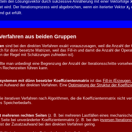
teln den Lösungsvektor durch sukzessive Annäherung mit einer Vektorfolge
x
et wird. Der Iterationsprozess wird abgebrochen, wenn ein iterierter Vektor
d
i
d gut erfüllt.
Verfahren aus beiden Gruppen
en
sind bei den direkten Verfahren exakt vorauszusagen, weil die Anzahl der 
ch für dünn besetzte Matrizen, weil das Fill-in und damit die Anzahl der Ope
n der Regel mit Schätzungen zufrieden ist).
ollte man unbedingt eine Begrenzung der Anzahl der Iterationsschritte vorsehe
n Rechenzeiten führen kann.
ystemen mit dünn besetzter Koeffizientenmatrix
ist das
Fill-in (Erzeugen
en Aufwand der direkten Verfahren. Eine
Optimierung der Struktur der Koeffizi
 iterativen Verfahren nach Algorithmen, die die Koeffizientenmatrix nicht ver
es Speicherbedarfs.
 mehreren rechten Seiten
(z. B. bei mehreren Lastfällen eines mechanisch
Seite bei unveränderter Koeffizientenmatrix (z. B. bei den i
nversen Iteration
 ist der Zusatzaufwand bei den direkten Verfahren gering.