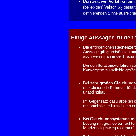
Die
iterativen Verfahren
ermit
x
(beliebigen) Vektor
gestart
0
definierenden Sinne ausreichen
Einige Aussagen zu den 
Die erforderlichen
Rechenzeit
Aussage gilt grundsätzlich au
auch wenn man in der Praxis i
Bei den Iterationsverfahren s
Konvergenz zu beliebig große
Bei
sehr großen Gleichungss
entscheidende Kriterium für d
unabdingbar.
Im Gegensatz dazu arbeiten die
anspruchsloser hinsichtlich d
Bei
Gleichungssystemen mit
Lösung mit geänderter rechter 
Matrizeneigenwertproblemen
)