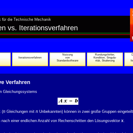
en vs. Iterationsverfahren
Nutzung
Rundungsfehler,
D
Iterationsverfahren
von
Kondition, Singula-
Standardsoftware
rität, Skalierung
I
ive Verfahren
ren Gleichungssystems
n
n
 (
Gleichungen mit
Unbekannten) können in zwei große Gruppen eingeteilt
x
n nach einer endlichen Anzahl von Rechenschritten den Lösungsvektor
.