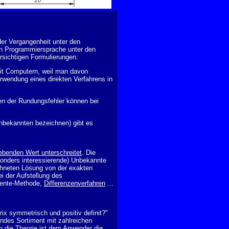
 der Vergangenheit unter den
n Programmiersprache unter den
rsichtigen Formulierungen:
 mit Computern, weil man davon
rwendung eines direkten Verfahrens in
n der Rundungsfehler können bei
nbekannten bezeichnen) gibt es
benden Wert unterschreitet
. Die
esonders interessierende) Unbekannte
chneten Lösung von der exakten
i der Aufstellung des
mente-Methode
,
Differenzenverfahren
...
ix symmetrisch und positiv definit?"
kendes Sortiment mit zahlreichen
n die Theorie ist dem Anwender die