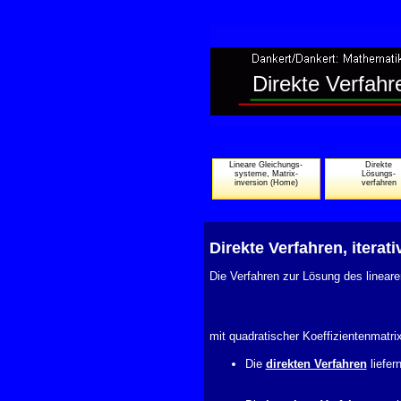
Direkte Verfahr
Lineare Gleichungs-
Direkte
systeme, Matrix-
Lösungs-
inversion (Home)
verfahren
Direkte Verfahren, iterat
Die Verfahren zur Lösung des linea
mit quadratischer Koeffizientenmatrix
Die
direkten Verfahren
liefer