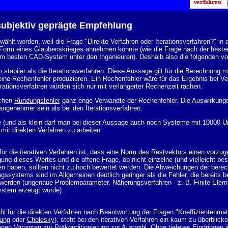
subjektiv geprägte Empfehlung
ewählt worden, weil die Frage "Direkte Verfahren oder Iterationsverfahren?" in
orm eines Glaubenskrieges annehmen konnte (wie die Frage nach der beste
em besten CAD-System unter den Ingenieuren). Deshalb also die folgenden vo
n stabiler als die Iterationsverfahren. Diese Aussage gilt für die Berechnung
ne Rechenfehler produzieren. Ein Rechenfehler wäre für das Ergebnis bei Ve
erationsverfahren würden sich nur mit verlängerter Rechenzeit rächen.
ichen
Rundungsfehler
ganz enge Verwandte der Rechenfehler. Die Auswirkunge
nangenehmer sein als bei den Iterationsverfahren.
 (und als klein darf man bei dieser Aussage auch noch Systeme mit 10000 U
 mit direkten Verfahren zu arbeiten.
ür die iterativen Verfahren ist, dass eine
Norm des Restvektors einen vorzuge
gung dieses Wertes und die offene Frage, ob nicht einzelne (und vielleicht b
 haben, sollten nicht zu hoch bewertet werden. Die Abweichungen der bere
ssystems sind im Allgemeinen deutlich geringer als die Fehler, die bereits be
 werden (ungenaue Problemparameter, Näherungsverfahren - z. B.
Finite-Ele
ystem erzeugt wurde).
 für die direkten Verfahren nach Beantwortung der Fragen "Koeffizientenmatr
gung
oder
Cholesky
), steht bei den iterativen Verfahren ein kaum zu überblic
nen Varianten zur Präkonditionierung zur Auswahl. Ohne tieferes Eindringen i