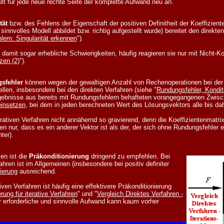
ällt für jede neue rechte Seite der komplette Aufwand neu an.
tät
bzw. des Fehlens der Eigenschaft der positiven Definitheit der Koeffizienten
nnvolles Modell abbildet bzw. richtig aufgestellt wurde) bereitet den direkte
lem: Singularität erkennen
").
 damit sogar erhebliche Schwierigkeiten, häufig reagieren sie nur mit Nicht-K
zen (2)
").
sfehler
können wegen der gewaltigen Anzahl von Rechenoperationen bei de
llen, insbesondere bei den direkten Verfahren (siehe "
Rundungsfehler, Konditi
gebnisse aus bereits mit Rundungsfehlern behafteten vorangegangenen Zwis
einsetzen
, bei dem in jeden berechneten Wert des Lösungsvektors alle bis dah
rativen Verfahren nicht annähernd so gravierend, denn die Koeffizientenmatrix 
ten nur, dass es ein anderer Vektor ist als der, der sich ohne Rundungsfehler
ter).
en ist die
Präkonditionierung
dringend zu empfehlen. Bei
hren ist im Allgemeinen (insbesondere bei positiv definiter
ierung
ausreichend.
ven Verfahren ist häufig eine effektivere Präkonditionierung
rung für iterative Verfahren
" und "
Vergleich Direktes Verfahren -
ür erforderliche und sinnvolle Aufwand kann kaum vorher