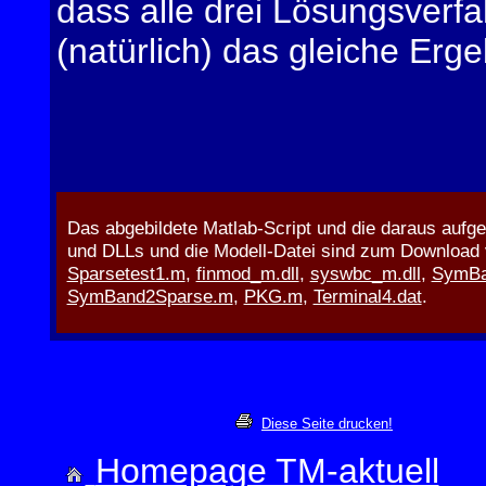
dass alle drei Lösungsverf
(natürlich) das gleiche Ergeb
Das abgebildete Matlab-Script und die daraus aufg
und DLLs und die Modell-Datei sind zum Download 
Sparsetest1.m
,
finmod_m.dll
,
syswbc_m.dll
,
SymBa
SymBand2Sparse.m
,
PKG.m
,
Terminal4.dat
.
Diese Seite drucken!
Homepage TM-aktuell