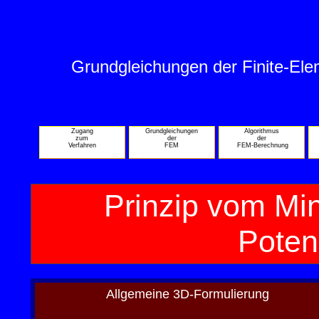
Grundgleichungen der Finite-El
Zugang
Grundgleichungen
Algorithmus
zum
der
der
Verfahren
FEM
FEM-Berechnung
Prinzip vom Mi
Poten
Allgemeine 3D-Formulierung