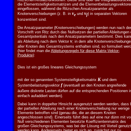
die Elementsteifigkeitsmatrizen und die Elementbelastungsvektore
eingeflossen, während die Ritzschen Ansatzparamter als
v
v
Knotenverschiebungen (z. B. in
und
) in separaten Vektoren
e
f
konzentriert sind.
Die Ansatzparameter (Knotenverschiebungen) werden nun nach de
Vorschrift von Ritz durch das Nullsetzen der partiellen Ableitungen
Gesamtpotentials nach den Ansatzparametern bestimmt. Dies kan
v
als Ableitung nach dem Vektor
, in dem alle Knotenverschiebunge
aller Knoten des Gesamtsystems enthalten sind, so formuliert wer
(hier findet man die
Ableitungsregeln für diese Matrix-Vektor-
Produkte
):
Dies ist ein großes lineares Gleichungssystem
K
mit der so genannten Systemsteifigkeitsmatrix
und dem
f
Systembelastungsvektor
(eventuell an den Knoten angreifende
äußere diskrete Lasten dürfen auf die entsprechenden Positionen 
einfach aufaddiert werden).
Dabei kann in doppelter Hinsicht ausgenutzt werden werden, dass 
der partiellen Ableitung nach einer Knotenverschiebung nur wenige
Elemente betroffen sind (genau die, die an diesem Knoten
angeschlossen sind). Einerseits führt dies auf eine nur dünn mit vo
Null verschiedenen Elementen besetzte Koeffizientenmatrix des
großen Gleichungssystems, was bei der Lösung mit Vorteil genutzt
werden kann. Andererseits bietet es sich an, zunächst nur zu