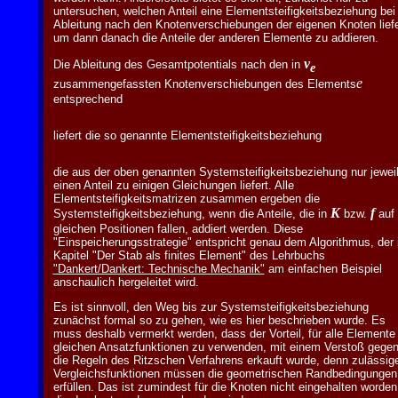
untersuchen, welchen Anteil eine Elementsteifigkeitsbeziehung bei
Ableitung nach den Knotenverschiebungen der eigenen Knoten liefe
um dann danach die Anteile der anderen Elemente zu addieren.
v
Die Ableitung des Gesamtpotentials nach den in
e
e
zusammengefassten Knotenverschiebungen des Elements
entsprechend
liefert die so genannte Elementsteifigkeitsbeziehung
die aus der oben genannten Systemsteifigkeitsbeziehung nur jewei
einen Anteil zu einigen Gleichungen liefert. Alle
Elementsteifigkeitsmatrizen zusammen ergeben die
K
f
Systemsteifigkeitsbeziehung, wenn die Anteile, die in
bzw.
auf 
gleichen Positionen fallen, addiert werden. Diese
"Einspeicherungsstrategie" entspricht genau dem Algorithmus, der
Kapitel "Der Stab als finites Element" des Lehrbuchs
"Dankert/Dankert: Technische Mechanik"
am einfachen Beispiel
anschaulich hergeleitet wird.
Es ist sinnvoll, den Weg bis zur Systemsteifigkeitsbeziehung
zunächst formal so zu gehen, wie es hier beschrieben wurde. Es
muss deshalb vermerkt werden, dass der Vorteil, für alle Elemente 
gleichen Ansatzfunktionen zu verwenden, mit einem Verstoß gege
die Regeln des Ritzschen Verfahrens erkauft wurde, denn zulässig
Vergleichsfunktionen müssen die geometrischen Randbedingungen
erfüllen. Das ist zumindest für die Knoten nicht eingehalten worden