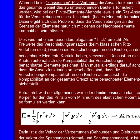
Während beim
"klassischen" Ritz-Verfahren
die Ansatzfunktionen f
das gesamte Gebiet des zu untersuchenden Bauteils formuliert
werden, wird bei der Finite-Elemente-Methode jeweils ein Ritz-Ansa
für die Verschiebungen eines Teilgebiets (finites Element) formuliert
Dabei ergibt sich das Problem, dass die Verschiebungen an den
Grenzen der Elemente natürlich mit denen der Nachbarelemente
kompatibel sein müssen.
Dies wird mit einem besonders eleganten "Trick" erreicht: Als
Freiwerte des Verschiebungsansatzes (beim klassischen Ritz-
a
Verfahren die
) werden die Verschiebungen an den Knoten, an de
i
benachbarte Elemente Kontakt haben, verwendet. Dann ist an die
Knoten automatisch die Kompatibilität der Verschiebungen
benachbarter Elemente gesichert. Man muss allerdings darauf acht
dass die Ansatzfunktionen so beschaffen sind, dass die
Verschiebungskompatibilität an den Knoten automatisch die
Kompatibilität an der gesamten Grenzfläche benachbarter Element
sicherstellt.
Betrachtet wird der allgemeine zwei- oder dreidimensionale elastis
Körper, für den das Prinzip vom Minimum des elastischen Potentia
so formuliert werden kann:
e
Darin ist
der Vektor der Verzerrungen (Dehnungen und Gleitungen
v
der Vektor der Spannungen (Normal- und Schubspannungen),
ist 