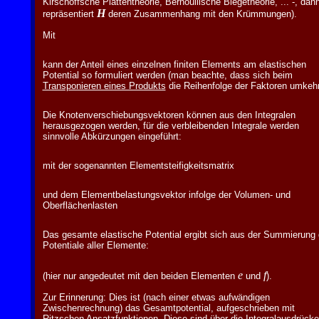
Kirschoffsche Plattentheorie, Bernoullische Biegetheorie, ... -, dan
H
repräsentiert
deren Zusammenhang mit den Krümmungen).
Mit
kann der Anteil eines einzelnen finiten Elements am elastischen
Potential so formuliert werden (man beachte, dass sich beim
Transponieren eines Produkts
die Reihenfolge der Faktoren umkehr
Die Knotenverschiebungsvektoren können aus den Integralen
herausgezogen werden, für die verbleibenden Integrale werden
sinnvolle Abkürzungen eingeführt:
mit der sogenannten Elementsteifigkeitsmatrix
und dem Elementbelastungsvektor infolge der Volumen- und
Oberflächenlasten
Das gesamte elastische Potential ergibt sich aus der Summierung 
Potentiale aller Elemente:
e
f
(hier nur angedeutet mit den beiden Elementen
und
).
Zur Erinnerung: Dies ist (nach einer etwas aufwändigen
Zwischenrechnung) das Gesamtpotential, aufgeschrieben mit
Ritzschen Ansatzfunktionen. Diese sind über die Integralausdrücke