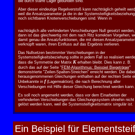
die durch starre Lager gebunden sind.
Aber dieser eindeutige Regelverstoß kann nachträglich geheilt wer
weil die Ansatzparameter ja die in der Systemsteifigkeitsbeziehung
noch sichtbaren Knotenverschiebungen sind. Wenn in
nachträglich alle verhinderten Verschiebungen Null gesetzt werden,
dann ist das gleichwertig mit dem nach Ritz korrekten Vorgehen, we
damit genau die Ansatzfunktionen, die mit diesen Ansatzparameter
verknüpft waren, ihren Einfluss auf das Ergebnis verlieren.
Das Nullsetzen bestimmter Verschiebungen in der
Systemsteifigkeitsbeziehung sollte in jedem Fall so realisiert werd
K
dass die Symmetrie der Matrix
erhalten bleibt. Dies kann z. B.
durch das auf der Seite "
FEM-Algorithmus: Beispiel Biegeträger
"
demonstrierte "Zeilen-Spalten-Streichen" erreicht werden. Die dabe
herausgenommenen Gleichungen enthalten auf der rechten Seite e
f
Unbekannte in
(Lagerreaktion), die nach Berechnung aller
Verschiebungen mit Hilfe dieser Gleichung berechnet werden kann.
Es soll noch angemerkt werden, dass vor dem Einarbeiten der
verhinderten Verschiebungen das Gleichungssystem ohnehin nicht
gelöst werden kann, weil die Systemsteifigkeitsmatrix singulär ist.
Ein Beispiel für Elementste