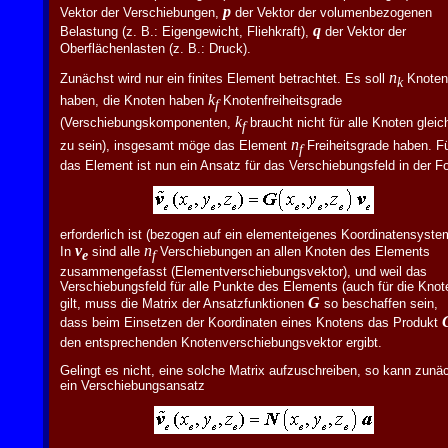
p
Vektor der Verschiebungen,
der Vektor der volumenbezogenen
q
Belastung (z. B.: Eigengewicht, Fliehkraft),
der Vektor der
Oberflächenlasten (z. B.: Druck).
n
Zunächst wird nur ein finites Element betrachtet. Es soll
Knoten
k
k
haben, die Knoten haben
Knotenfreiheitsgrade
f
k
(Verschiebungskomponenten,
braucht nicht für alle Knoten gleic
f
n
zu sein), insgesamt möge das Element
Freiheitsgrade haben. F
f
das Element ist nun ein Ansatz für das Verschiebungsfeld in der F
erforderlich ist (bezogen auf ein elementeigenes Koordinatensyste
v
n
In
sind alle
Verschiebungen an allen Knoten des Elements
e
f
zusammengefasst (Elementverschiebungsvektor), und weil das
Verschiebungsfeld für alle Punkte des Elements (auch für die Knot
G
gilt, muss die Matrix der Ansatzfunktionen
so beschaffen sein,
dass beim Einsetzen der Koordinaten eines Knotens das Produkt
den entsprechenden Knotenverschiebungsvektor ergibt.
Gelingt es nicht, eine solche Matrix aufzuschreiben, so kann zunä
ein Verschiebungsansatz