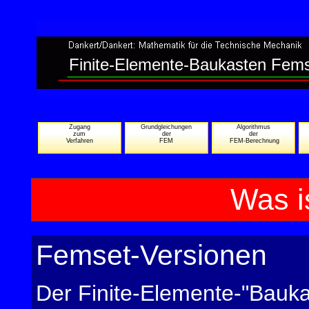
Finite-Elemente-Baukasten Fem
Zugang
Grundgleichungen
Algorithmus
zum
der
der
Verfahren
FEM
FEM-Berechnung
Was i
Femset-Versionen
Der Finite-Elemente-"Bauka