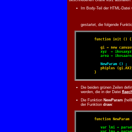
Im Body-Teil der HTML-Datei 
gestartet, die folgende Funktio
      function init () {

         gi = new canvas
xyz  = ikosaxyz
         area = ikosaare
NewParam () ;  
         phiplus (gi.AXI
      }
Die beiden grünen Zeilen defin
werden, die in der Datei
flaec
Die Funktion
NewParam
(hell
der Funktion
draw
:
      function NewParam 
var lmi = parse
         var lma = parse