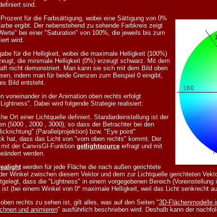
finiert sind.
 Prozent für die Farbsättigung, wobei eine Sättigung von 0%
arbe ergibt. Der nebenstehend zu sehende Farbkreis zeigt
rte" bei einer "Saturation" von 100%, die jeweils bis zum
ert wird.
abe für die Helligkeit, wobei die maximale Helligkeit (100%)
eugt, die minimale Helligkeit (0%) erzeugt schwarz. Mit dem
aft nicht demonstriert. Man kann sie sich mit dem Bild oben
assen, indem man für beide Grenzen zum Beispiel 0 eingibt,
s Bild entsteht.
 voneinander in der Animation oben rechts erfolgt
Lightness". Dabei wird folgende Strategie realisiert:
e Ort einer Lichtquelle definiert. Standardeinstellung ist der
 (5000 , 2000 , 3000), so dass der Betrachter bei den
ickrichtung" (Parallelprojektion) bzw. "Eye point"
uck hat, dass das Licht von "vorn oben rechts" kommt. Der
n mit der CanvisGI-Funktion
getlightsource
erfragt und mit
eändert werden.
realight
werden für jede Fläche die nach außen gerichtete
der Winkel zwischen diesem Vektor und dem zur Lichtquelle gerichteten Vekto
tgelegt, dass die "Lightness" in einem vorgegebenen Bereich (Voreinstellung
ist (bei einem Winkel von 0° maximale Helligkeit, weil das Licht senkrecht auf 
ben rechts zu sehen ist, gilt alles, was auf den Seiten "
3D-Flächenmodelle i
chnen und animieren
" ausführlich beschrieben wird. Deshalb kann der nachfol