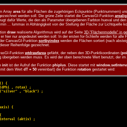
im Array
area
für alle Flächen die zugehörigen Eckpunkte (Punktnummern) und a
 gezeichnet werden soll. Die grüne Zeile startet die CanvasGI-Funktion
arealig
eugt dafür Werte, die den als Parameter übergebenen Farbton hueval und den
mmin ... lummax in Abhängigkeit von der Stellung der Fläche zur Lichtquelle k
tion
draw
realisierte Algorithmus wird auf der Seite
3D-"Flächenmodelle" in ge
er hier nur angedeutet werden soll: In der ersten for-Schleife werden für all
 der CanvasGI-Funktion
sortbyindex
werden die Flächen sortiert (nach abste
 dieser Reihenfolge gezeichnet.
nvasGI-Funktion
wtdrawfarea
gefärbt, der neben den 3D-Punktkoordinaten (
po
ung übergeben werden muss. Es wird der oben berechnete Wert benutzt, der im
on
init
ist der Aufruf der Funktion
phiplus
. Diese startet mit
window.setInterv
l mit dem Wert
dT = 50
vereinbart) die Funktion
rotation
gestartet wird:
) {

(dPhi , rotax) ;

("silver" , "black") ;

xis) {



Interval (aktiv) ;
