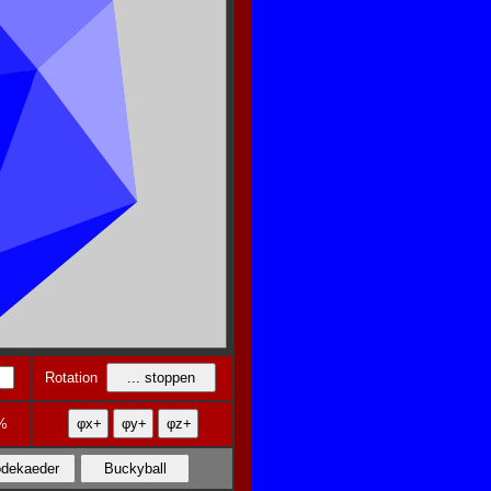
Rotation
%