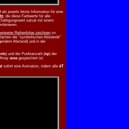
ls jeweils letzte Information für eine
ht
, die diese Farbwerte für alle
 Sättigungswert satval mit einem
ombinieren.
eigneter Reihenfolge zeichnen
so
e Flächen die "symbolischen Abstände"
igendem Abstand) und in der
ints
) und der Punktanzahl (
np
) der
 Array
area
gespeichert ist.
al
sofort eine Animation, indem alle
dT