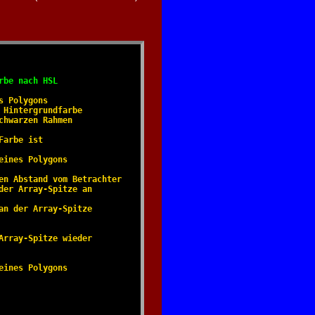
rbe nach HSL
 Polygons

Hintergrundfarbe

hwarzen Rahmen

arbe ist

ines Polygons

n Abstand vom Betrachter

er Array-Spitze an

n der Array-Spitze

rray-Spitze wieder

ines Polygons

 