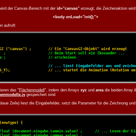
wird der Canvas-Bereich mit der
id="canvas"
erzeugt, die Zeichenaktion wir
<body onLoad="init();">
n aufruft:
GI ("canvas") ;        // Ein "CanvasGI-Objekt" wird erzeugt

  ;                    // Beim Start soll ein Ikosaeder ...

a ;                    // erscheinen
                       // ... liest Eingabefelder aus und zeichn
S_Y);                  // ... startet die Animation (Rotation um 
ieren das "
Flächenmodell
", indem den Arrays
xyz
und
area
die beiden Array
henmodelle.js
gespeichert sind.
blaue Zeile) liest die Eingabefelder, setzt die Parameter für die Zeichnung und
(newtype) {

Float (document.eingabe.Lummin.value) ;      // ... Lesen der Ein
Float (document.eingabe.Lummax.value) ;
