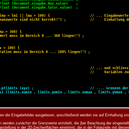
Float (document.eingabe.Hue.value)    ;

Float (document.eingabe.Satur.value)  ;
lma < lmi || lma > 100) {                    // ... Eingabewerte 
nanzwerte sind nicht korrekt!") ;            //     Einhaltung de
ma > 360) {

Wert muss im Bereich 0 ... 360 liegen!") ;

 > 100) {

ration muss im Bereich 0 ... 100% liegen!") ;

                                             // ... und schliessl
                                             //     Variablen zug
.ptlimits (xyz) ;                            // .... Grenzen der 
si (limits.xumin , limits.yumin , limits.xumax , limits.yumax , 
den die Eingabefelder ausgelesen, anschließend werden sie auf Einhaltung sin
en werden zunächst die Grenzwerte ermittelt, die (bei Beachtung der eingestel
Darstellung in der 2D-Zeichenflächen einnimmt, die in der Folgezeile mit dies