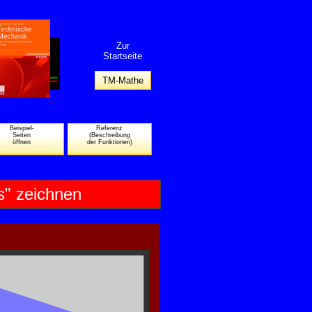
Zur
Startseite
TM-Mathe
Beispiel-
Referenz
Seiten
(Beschreibung
öffnen
der Funktionen)
s" zeichnen