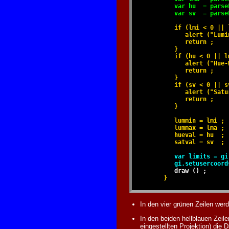
         var hu  = parse
         var sv  = parse
         if (lmi < 0 || 
            alert ("Lumi
            return ;

         }

         if (hu < 0 || l
            alert ("Hue-
            return ;

         }

         if (sv < 0 || sv
            alert ("Satu
            return ;

         }

         lummin = lmi ; 
         lummax = lma ; 
         hueval = hu  ;

         satval = sv  ;

var limits = gi
         gi.setusercoord
draw () ;
      }
In den vier grünen Zeilen wer
In den beiden hellblauen Zeil
eingestellten Projektion) die 