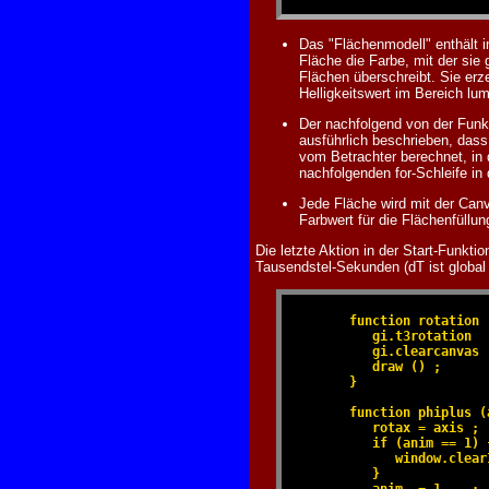
Das "Flächenmodell" enthält 
Fläche die Farbe, mit der sie
Flächen überschreibt. Sie erz
Helligkeitswert im Bereich lu
Der nachfolgend von der Funk
ausführlich beschrieben, dass 
vom Betrachter berechnet, in
nachfolgenden for-Schleife in
Jede Fläche wird mit der Ca
Farbwert für die Flächenfüll
Die letzte Aktion in der Start-Funkti
Tausendstel-Sekunden (dT ist globa
      function rotation (
         gi.t3rotation  
         gi.clearcanvas 
         draw () ;

      }

      function phiplus (a
         rotax = axis ;

         if (anim == 1) {
            window.clear
         }

         anim  = 1    ;
