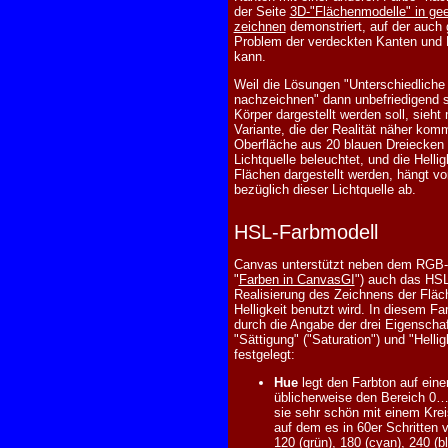
der Seite
3D-"Flächenmodelle" in gee
zeichnen
demonstriert, auf der auch 
Problem der verdeckten Kanten und 
kann.
Weil die Lösungen "Unterschiedliche
nachzeichnen" dann unbefriedigend si
Körper dargestellt werden soll, sieh
Variante, die der Realität näher komm
Oberfläche aus 20 blauen Dreiecken 
Lichtquelle beleuchtet, und die Hellig
Flächen dargestellt werden, hängt vo
bezüglich dieser Lichtquelle ab.
HSL-Farbmodell
Canvas unterstützt neben dem RGB-F
"
Farben in CanvasGI
") auch das HSL
Realisierung des Zeichnens der Fläch
Helligkeit benutzt wird. In diesem Fa
durch die Angabe der drei Eigenschaf
"Sättigung" ("Saturation") und "Hellig
festgelegt:
Hue
legt den Farbton auf einer
üblicherweise den Bereich 0…
sie sehr schön mit einem Krei
auf dem es in 60er Schritten vo
120 (grün), 180 (cyan), 240 (b