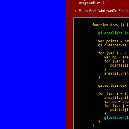
eingestellt wird.
Schließlich wird (weiße Zeile)
      function draw () {

gi.arealight (a
         var points = ne
         gi.clearcanvas 
                        
         for (var i = 0 
            var np = are
            for (var j =
               points[j]
            }

            area[i].unsh
         }              
         gi.sortbyindex 
         for (var i = 0 
            area[i].shif
            var np = are
            for (var j =
               points[j]
            }

gi.wtdrawcol
         }

      }