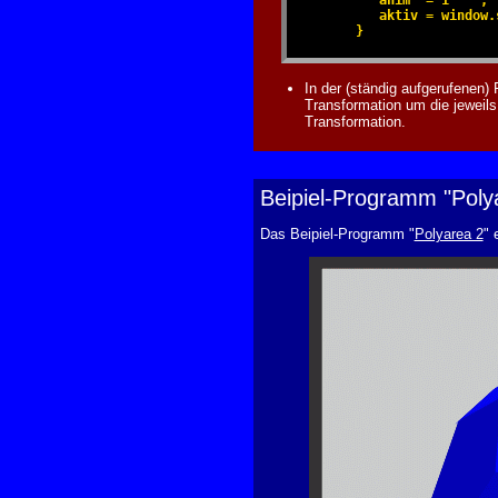
         aktiv = window.
      }
In der (ständig aufgerufenen)
Transformation um die jeweil
Transformation.
Beipiel-Programm "Poly
Das Beipiel-Programm "
Polyarea 2
" 