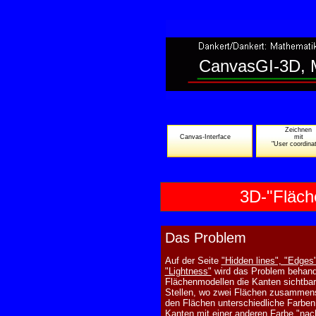
CanvasGI-3D, M
Zeichne
Canvas-Interface
mit
"User coordina
3D-"Fläch
Das Problem
Auf der Seite
"Hidden lines", "Edges"
"Lightness"
wird das Problem behande
Flächenmodellen die Kanten sichtba
Stellen, wo zwei Flächen zusammens
den Flächen unterschiedliche Farben
Kanten mit einer anderen Farbe "nac