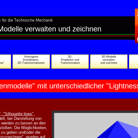
odelle verwalten und zeichnen
n
Homogene
3D,
3D-Modelle
Koordinaten,
Projektion und
verwalten
tes"
2D-Transformationen
Transformation
und zeichnen
enmodelle" mit unterschiedlicher "Lightnes
, "Silhouette lines",
lt, bei Darstellung von
r werden zu lassen an den
toßen. Die Möglichkeiten,
 zu geben und/oder die
hzuzeichnen", wurden auf