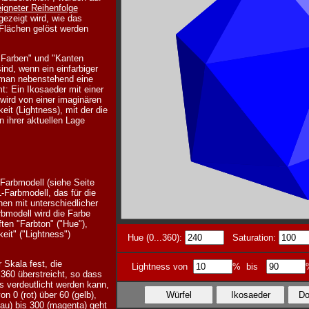
igneter Reihenfolge
gezeigt wird, wie das
Flächen gelöst werden
 Farben" und "Kanten
nd, wenn ein einfarbiger
t man nebenstehend eine
t: Ein Ikosaeder mit einer
wird von einer imaginären
keit (Lightness), mit der die
n ihrer aktuellen Lage
arbmodell (siehe Seite
-Farbmodell, das für die
en mit unterschiedlicher
rbmodell wird die Farbe
ten "Farbton" ("Hue"),
keit" ("Lightness")
Hue (0...360):
Saturation:
 Skala fest, die
Lightness von
% bis
360 überstreicht, so dass
s verdeutlicht werden kann,
n 0 (rot) über 60 (gelb),
lau) bis 300 (magenta) geht