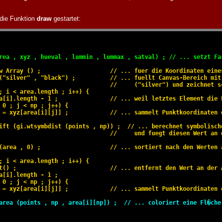
 die Funktion
draw
gestartet:
rea , xyz , hueval , lummin , lummax , satval) ; // ... setzt Fa
w Array () ;                    // ... fuer die Koordinaten eines
("silver" , "black") ;          // ... fuellt Canvas-Bereich mit 
                                //     ("silver") und zeichnet sc
; i < area.length ; i++) {

a[i].length - 1 ;               // ... weil letztes Element die F
 0 ; j < np ; j++) {

 = xyz[area[i][j]] ;            // ... sammelt Punktkoordinaten e
ift (gi.wtsymbdist (points , np)) ;  // ... berechnet symbolische
                                //     und fuegt diesen Wert an d
(area , 0) ;                    // ... sortiert nach den Werten a
; i < area.length ; i++) {

t() ;                           // ... entfernt den Wert an der A
a[i].length - 1 ;

 0 ; j < np ; j++) {

 = xyz[area[i][j]] ;            // ... sammelt Punktkoordinaten e
area (points , np , area[i][np]) ;  // ... coloriert eine Fl�che