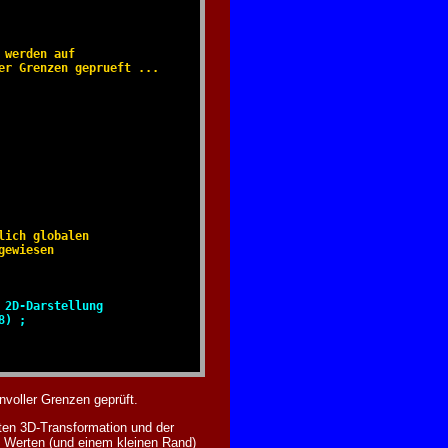
werden auf

r Grenzen geprueft ...

ich globalen

ewiesen

2D-Darstellung

8) ;
nvoller Grenzen geprüft.
lten 3D-Transformation und der
en Werten (und einem kleinen Rand)