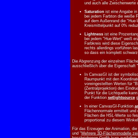
und auch alle Zwischenwerte de
Saturation
ist eine Angabe in
bei jedem Farbton die weiße F
auf dem Außenrand die "Hue-We
Kreismittelpunkt auf 0% reduzi
Lightness
ist eine Prozentang
bei jedem "Hue-Wert" weiß erz
Farbkreis wird diese Eigensch
rechts allerdings vorführen l
so dass ein komplett schwarze
Die Abgrenzung der einzelnen Flächen
ausschließlich über die Eigenschaft "
In CanvasGI ist der symbolisch
Raumpunkt mit den Koordinaten
voreingestellten Werten für "Bl
(Zentralprojektion) den Eindr
Punkt für die Lichtquelle kan
der Funktion
setlightsource
g
In einer CanvasGI-Funktion
a
Flächennormale ermittelt und 
Flächen die HSL-Werte so fes
proportional zu diesem Winkel 
Für das Erzeugen der Animation, die o
und "
Mehrere 3D-Flächenmodelle zei
beschriebenen Grafik kurz ausfallen: